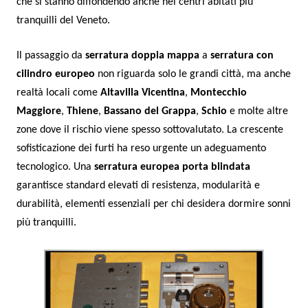
che si stanno diffondendo anche nei centri abitati più
tranquilli del Veneto.
Il passaggio da
serratura doppia mappa
a
serratura con
cilindro europeo
non riguarda solo le grandi città, ma anche
realtà locali come
Altavilla Vicentina
,
Montecchio
Maggiore
,
Thiene
,
Bassano del Grappa
,
Schio
e molte altre
zone dove il rischio viene spesso sottovalutato. La crescente
sofisticazione dei furti ha reso urgente un adeguamento
tecnologico. Una
serratura europea porta blindata
garantisce standard elevati di resistenza, modularità e
durabilità, elementi essenziali per chi desidera dormire sonni
più tranquilli.