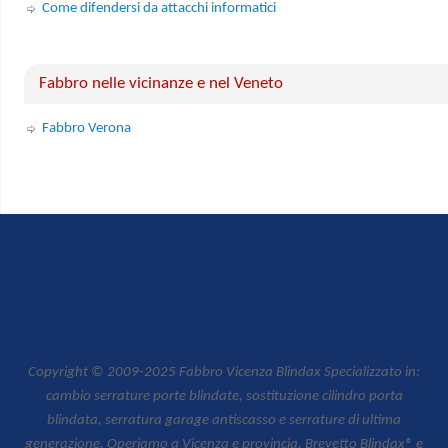
Come difendersi da attacchi informatici
Fabbro nelle vicinanze e nel Veneto
Fabbro Verona
Copyright © 2009-2025 Fabbro Vicenza Blindax Specializzato in:
cambio serrature porte blindate, sostituzione cilindro porta
blindata, serratura garage antiscasso e serrature di ultima
generazione. Operiamo a Vicenza e provincia. Brevetto Blindax® e