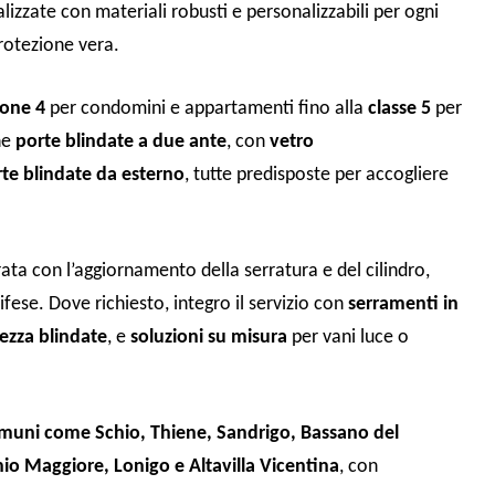
alizzate con materiali robusti e personalizzabili per ogni
rotezione vera.
ione 4
per condomini e appartamenti fino alla
classe 5
per
he
porte blindate a due ante
, con
vetro
te blindate da esterno
, tutte predisposte per accogliere
ata con l’aggiornamento della serratura e del cilindro,
ese. Dove richiesto, integro il servizio con
serramenti in
rezza blindate
, e
soluzioni su misura
per vani luce o
muni come Schio, Thiene, Sandrigo, Bassano del
o Maggiore, Lonigo e Altavilla Vicentina
, con