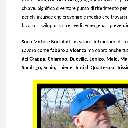
Essere
fabbro a Vicenza
oggi significa molto di pi
chiave. Significa diventare punto di riferimento per 
per chi intuisce che prevenire è meglio che trovars
lavoro si sviluppa su tre livelli: emergenza, prevenz
Sono Michele Bortolotti, ideatore del metodo di br
Lavoro come
fabbro a Vicenza
ma copro anche tutt
del Grappa, Chiampo, Dueville, Lonigo, Malo, M
Sandrigo, Schio, Thiene, Torri di Quartesolo, Tris