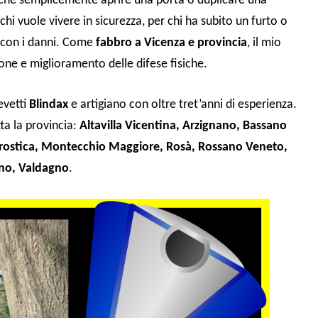
ù che semplicemente aprire una porta o duplicare una
chi vuole vivere in sicurezza, per chi ha subito un furto o
i con i danni. Come
fabbro a Vicenza e provincia
, il mio
ione e miglioramento delle difese fisiche.
evetti
Blindax
e artigiano con oltre tret’anni di esperienza.
a la provincia:
Altavilla Vicentina, Arzignano, Bassano
arostica, Montecchio Maggiore, Rosà, Rossano Veneto,
sino, Valdagno
.